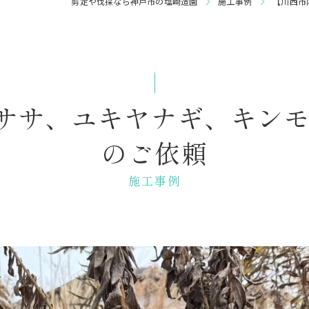
剪定や伐採なら神戸市の塩崎造園
施工事例
【川西市
庭園管理
ササ、ユキヤナギ、キン
のご依頼
施工事例