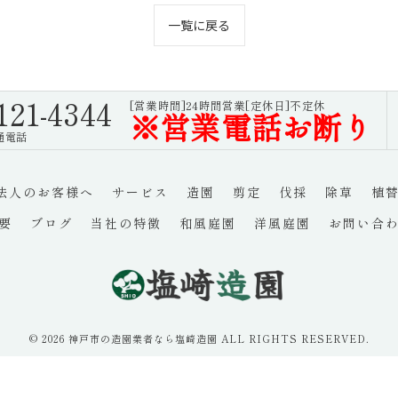
一覧に戻る
121-4344
[営業時間]24時間営業[定休日]不定休
※営業電話お断り
通電話
法人のお客様へ
サービス
造園
剪定
伐採
除草
植
要
ブログ
当社の特徴
和風庭園
洋風庭園
お問い合
© 2026 神戸市の造園業者なら塩崎造園 ALL RIGHTS RESERVED.