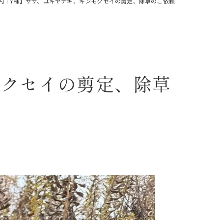
内｜Y様】ササ、ユキヤナギ、キンモクセイの剪定、除草のご依頼
モクセイの剪定、除草