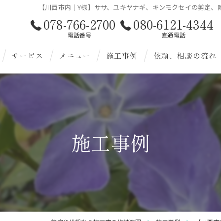
【川西市内｜Y様】ササ、ユキヤナギ、キンモクセイの剪定、除草
078-766-2700
080-6121-4344
電話番号
直通電話
サービス
メニュー
施工事例
依頼、相談の流れ
お客様へ
造園
様へ
剪定
施工事例
伐採
除草
植替
雑草対策