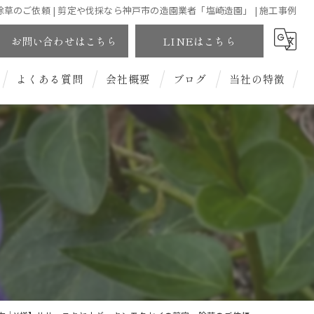
のご依頼 | 剪定や伐採なら神戸市の造園業者「塩崎造園」 | 施工事例
お問い合わせはこちら
LINEはこちら
よくある質問
会社概要
ブログ
当社の特徴
和風庭園
洋風庭園