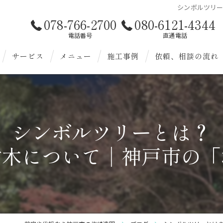
シンボルツリ
078-766-2700
080-6121-4344
電話番号
直通電話
サービス
メニュー
施工事例
依頼、相談の流れ
お客様へ
造園
様へ
剪定
シンボルツリーとは？
伐採
樹木について｜神戸市の「
除草
植替
雑草対策