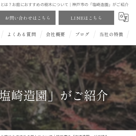
ーとは？お庭におすすめの樹木について｜神戸市の「塩崎造園」がご紹介
お問い合わせはこちら
LINEはこちら
よくある質問
会社概要
ブログ
当社の特徴
和風庭園
洋風庭園
塩崎造園」がご紹介