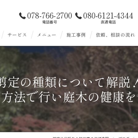
078-766-2700
080-6121-4344
電話番号
直通電話
サービス
メニュー
施工事例
依頼、相談の流れ
お客様へ
造園
様へ
剪定
剪定の種類について解説
伐採
な方法で行い庭木の健康を
除草
植替
雑草対策