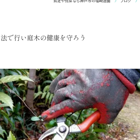
剪定や伐採なら神戸市の塩崎造園
ブログ
庭園管理
方法で行い庭木の健康を守ろう