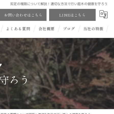
剪定の種類について解説！適切な方法で行い庭木の健康を守ろう
お問い合わせはこちら
LINEはこちら
よくある質問
会社概要
ブログ
当社の特徴
和風庭園
洋風庭園
！
守ろう