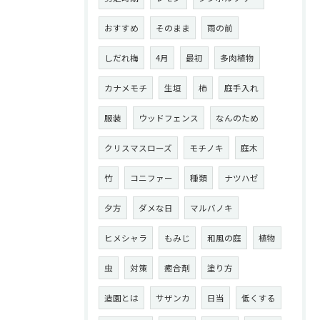
おすすめ
そのまま
雨の前
しだれ梅
4月
最初
多肉植物
カナメモチ
生垣
柿
庭手入れ
服装
ウッドフェンス
なんのため
クリスマスローズ
モチノキ
庭木
竹
コニファー
種類
ナツハゼ
夕方
ダメな日
マルバノキ
ヒメシャラ
もみじ
和風の庭
植物
虫
対策
癒合剤
塗り方
造園とは
サザンカ
日当
低くする