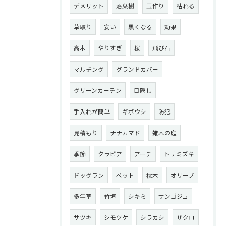
デメリット
落葉樹
玉作り
枯れる
草取り
安い
黒くなる
効果
高木
やりすぎ
桜
飛び石
マルチング
グランドカバー
グリーンカーテン
目隠し
手入れが簡単
ギボウシ
防犯
見積もり
ナナカマド
雑木の庭
季節
クラピア
アーチ
トサミズキ
ドッグラン
ペット
枕木
オリーブ
多年草
竹垣
シキミ
サンゴジュ
サツキ
シモツケ
シラカシ
ザクロ