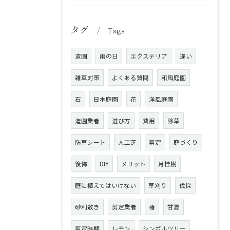
タグ
Tags
造園
雨の日
エクステリア
違い
雑草対策
よくある質問
和風庭園
石
日本庭園
花
洋風庭園
造園業者
選び方
費用
除草
防草シート
人工芝
剪定
庭づくり
後悔
DIY
メリット
月桂樹
庭に植えてはいけない
草刈り
伐採
砂利敷き
剪定業者
椿
甘夏
剪定時期
レモン
シンボルツリー