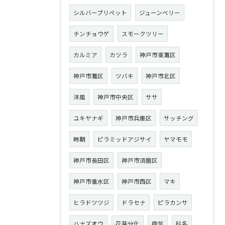
シルバープリペット
ジューンベリー
チンチョウゲ
スモークツリー
カルミア
カツラ
神戸市東灘区
神戸市灘区
ツバキ
神戸市北区
洋風
神戸市中央区
ササ
ユキヤナギ
神戸市兵庫区
サッチング
時期
ピラミッドアジサイ
ヤマモモ
神戸市長田区
神戸市須麿区
神戸市垂水区
神戸市西区
マキ
ヒラドツツジ
ドラセナ
ピラカンサ
ハナズオウ
花芽分化
病気
科名