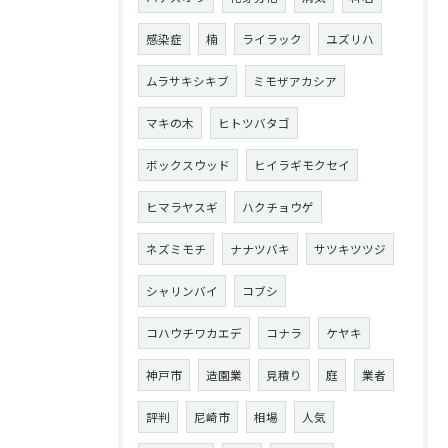
感染症
楠
ライラック
ユズリハ
ムラサキシキブ
ミモザアカシア
マキの木
ヒトツバタゴ
ボックスウッド
ヒイラギモクセイ
ヒマラヤスギ
ハクチョウゲ
ネズミモチ
ナナツバキ
サツキツツジ
シャリンバイ
コブシ
コハウチワカエデ
コナラ
ケヤキ
神戸市
造園業
見積り
庭
業者
評判
尼崎市
相場
人気