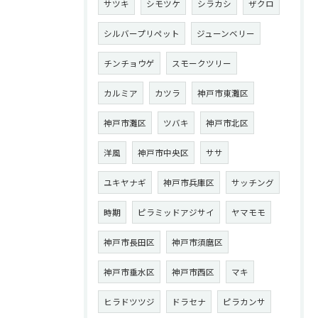
サツキ
シモツケ
シラカシ
ザクロ
シルバープリペット
ジューンベリー
チンチョウゲ
スモークツリー
カルミア
カツラ
神戸市東灘区
神戸市灘区
ツバキ
神戸市北区
洋風
神戸市中央区
ササ
ユキヤナギ
神戸市兵庫区
サッチング
時期
ピラミッドアジサイ
ヤマモモ
神戸市長田区
神戸市須麿区
神戸市垂水区
神戸市西区
マキ
ヒラドツツジ
ドラセナ
ピラカンサ