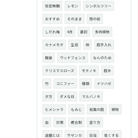
剪定時期
レモン
シンボルツリー
おすすめ
そのまま
雨の前
しだれ梅
4月
最初
多肉植物
カナメモチ
生垣
柿
庭手入れ
服装
ウッドフェンス
なんのため
クリスマスローズ
モチノキ
庭木
竹
コニファー
種類
ナツハゼ
夕方
ダメな日
マルバノキ
ヒメシャラ
もみじ
和風の庭
植物
虫
対策
癒合剤
塗り方
造園とは
サザンカ
日当
低くする