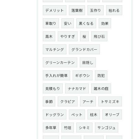
デメリット
落葉樹
玉作り
枯れる
草取り
安い
黒くなる
効果
高木
やりすぎ
桜
飛び石
マルチング
グランドカバー
グリーンカーテン
目隠し
手入れが簡単
ギボウシ
防犯
見積もり
ナナカマド
雑木の庭
季節
クラピア
アーチ
トサミズキ
ドッグラン
ペット
枕木
オリーブ
多年草
竹垣
シキミ
サンゴジュ