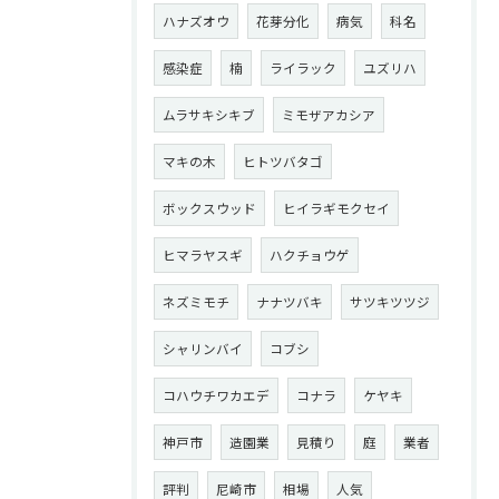
ハナズオウ
花芽分化
病気
科名
感染症
楠
ライラック
ユズリハ
ムラサキシキブ
ミモザアカシア
マキの木
ヒトツバタゴ
ボックスウッド
ヒイラギモクセイ
ヒマラヤスギ
ハクチョウゲ
ネズミモチ
ナナツバキ
サツキツツジ
シャリンバイ
コブシ
コハウチワカエデ
コナラ
ケヤキ
神戸市
造園業
見積り
庭
業者
評判
尼崎市
相場
人気