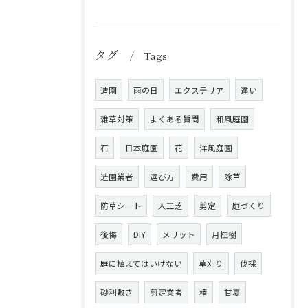
タグ
Tags
造園
雨の日
エクステリア
違い
雑草対策
よくある質問
和風庭園
石
日本庭園
花
洋風庭園
造園業者
選び方
費用
除草
防草シート
人工芝
剪定
庭づくり
後悔
DIY
メリット
月桂樹
庭に植えてはいけない
草刈り
伐採
砂利敷き
剪定業者
椿
甘夏