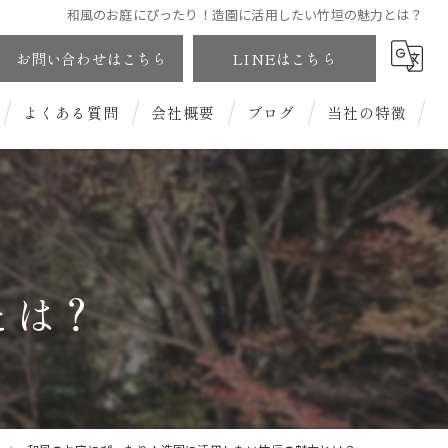
和風のお庭にぴったり！造園に活用したい竹垣の魅力とは？
お問い合わせはこちら
LINEはこちら
よくある質問
会社概要
ブログ
当社の特徴
和風庭園
洋風庭園
とは？