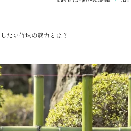
剪定や伐採なら神戸市の塩崎造園
ブログ
庭園管理
用したい竹垣の魅力とは？