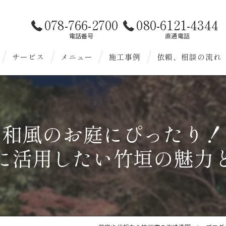
078-766-2700
080-6121-4344
電話番号
直通電話
サービス
メニュー
施工事例
依頼、相談の流れ
お客様へ
造園
様へ
剪定
和風のお庭にぴったり！
伐採
に活用したい竹垣の魅力
除草
植替
雑草対策