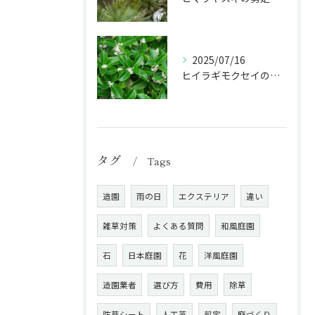
2025/07/16
ヒイラギモクセイの剪定で生垣･庭木を美しく保つ秘訣！
タグ
Tags
造園
雨の日
エクステリア
違い
雑草対策
よくある質問
和風庭園
石
日本庭園
花
洋風庭園
造園業者
選び方
費用
除草
防草シート
人工芝
剪定
庭づくり