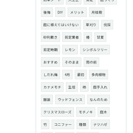
後悔
DIY
メリット
月桂樹
庭に植えてはいけない
草刈り
伐採
砂利敷き
剪定業者
椿
甘夏
剪定時期
レモン
シンボルツリー
おすすめ
そのまま
雨の前
しだれ梅
4月
最初
多肉植物
カナメモチ
生垣
柿
庭手入れ
服装
ウッドフェンス
なんのため
クリスマスローズ
モチノキ
庭木
竹
コニファー
種類
ナツハゼ