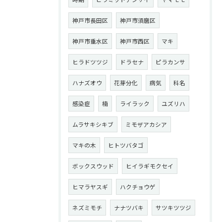
神戸市長田区
神戸市須麿区
神戸市垂水区
神戸市西区
マキ
ヒラドツツジ
ドラセナ
ピラカンサ
ハナズオウ
花芽分化
病気
科名
感染症
楠
ライラック
ユズリハ
ムラサキシキブ
ミモザアカシア
マキの木
ヒトツバタゴ
ボックスウッド
ヒイラギモクセイ
ヒマラヤスギ
ハクチョウゲ
ネズミモチ
ナナツバキ
サツキツツジ