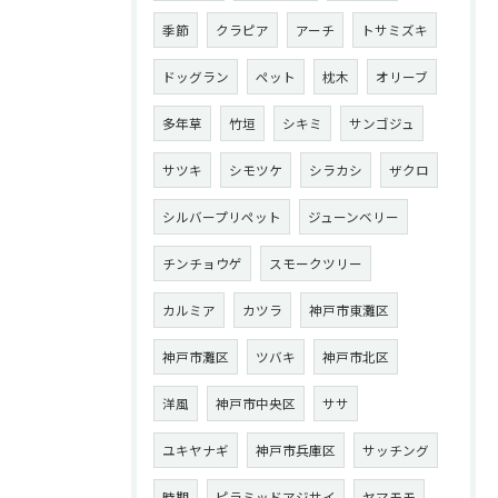
季節
クラピア
アーチ
トサミズキ
ドッグラン
ペット
枕木
オリーブ
多年草
竹垣
シキミ
サンゴジュ
サツキ
シモツケ
シラカシ
ザクロ
シルバープリペット
ジューンベリー
チンチョウゲ
スモークツリー
カルミア
カツラ
神戸市東灘区
神戸市灘区
ツバキ
神戸市北区
洋風
神戸市中央区
ササ
ユキヤナギ
神戸市兵庫区
サッチング
時期
ピラミッドアジサイ
ヤマモモ