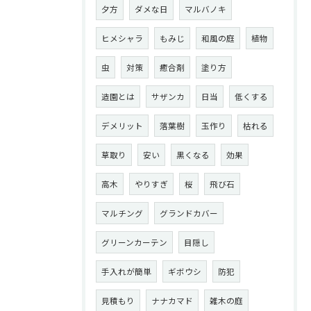
夕方
ダメな日
マルバノキ
ヒメシャラ
もみじ
和風の庭
植物
虫
対策
癒合剤
塗り方
造園とは
サザンカ
日当
低くする
デメリット
落葉樹
玉作り
枯れる
草取り
安い
黒くなる
効果
高木
やりすぎ
桜
飛び石
マルチング
グランドカバー
グリーンカーテン
目隠し
手入れが簡単
ギボウシ
防犯
見積もり
ナナカマド
雑木の庭