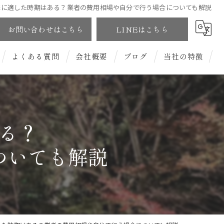
採に適した時期はある？業者の費用相場や自分で行う場合についても解説
お問い合わせはこちら
LINEはこちら
よくある質問
会社概要
ブログ
当社の特徴
和風庭園
洋風庭園
る？
ついても解説