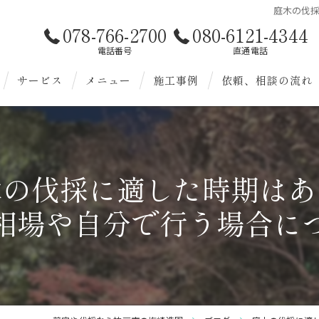
庭木の伐
078-766-2700
080-6121-4344
電話番号
直通電話
サービス
メニュー
施工事例
依頼、相談の流れ
お客様へ
造園
様へ
剪定
木の伐採に適した時期はあ
伐採
相場や自分で行う場合に
除草
植替
雑草対策