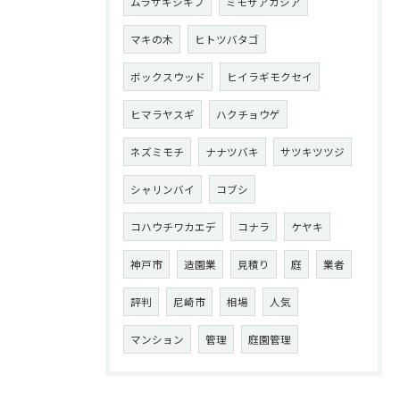
ムラサキシキブ
ミモザアカシア
マキの木
ヒトツバタゴ
ボックスウッド
ヒイラギモクセイ
ヒマラヤスギ
ハクチョウゲ
ネズミモチ
ナナツバキ
サツキツツジ
シャリンバイ
コブシ
コハウチワカエデ
コナラ
ケヤキ
神戸市
造園業
見積り
庭
業者
評判
尼崎市
相場
人気
マンション
管理
庭園管理