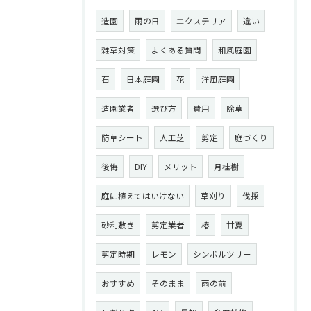
造園
雨の日
エクステリア
違い
雑草対策
よくある質問
和風庭園
石
日本庭園
花
洋風庭園
造園業者
選び方
費用
除草
防草シート
人工芝
剪定
庭づくり
後悔
DIY
メリット
月桂樹
庭に植えてはいけない
草刈り
伐採
砂利敷き
剪定業者
椿
甘夏
剪定時期
レモン
シンボルツリー
おすすめ
そのまま
雨の前