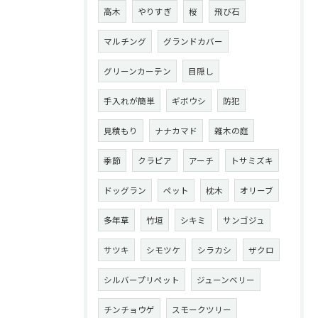
高木
やりすぎ
桜
飛び石
マルチング
グランドカバー
グリーンカーテン
目隠し
手入れが簡単
ギボウシ
防犯
見積もり
ナナカマド
雑木の庭
季節
クラピア
アーチ
トサミズキ
ドッグラン
ペット
枕木
オリーブ
多年草
竹垣
シキミ
サンゴジュ
サツキ
シモツケ
シラカシ
ザクロ
シルバープリペット
ジューンベリー
チンチョウゲ
スモークツリー