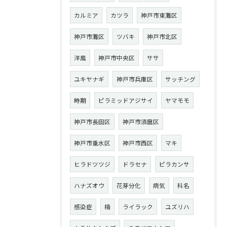
カルミア
カツラ
神戸市東灘区
神戸市灘区
ツバキ
神戸市北区
洋風
神戸市中央区
ササ
ユキヤナギ
神戸市兵庫区
サッチング
時期
ピラミッドアジサイ
ヤマモモ
神戸市長田区
神戸市須麿区
神戸市垂水区
神戸市西区
マキ
ヒラドツツジ
ドラセナ
ピラカンサ
ハナズオウ
花芽分化
病気
科名
感染症
楠
ライラック
ユズリハ