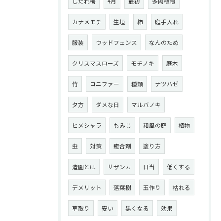
しだれ梅
4月
最初
多肉植物
カナメモチ
生垣
柿
庭手入れ
服装
ウッドフェンス
なんのため
クリスマスローズ
モチノキ
庭木
竹
コニファー
種類
ナツハゼ
夕方
ダメな日
マルバノキ
ヒメシャラ
もみじ
和風の庭
植物
虫
対策
癒合剤
塗り方
造園とは
サザンカ
日当
低くする
デメリット
落葉樹
玉作り
枯れる
草取り
安い
黒くなる
効果