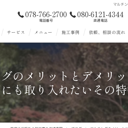
マルチ
078-766-2700
080-6121-4344
電話番号
直通電話
サービス
メニュー
施工事例
依頼、相談の流れ
お客様へ
造園
様へ
剪定
ングのメリットとデメリッ
伐採
りにも取り入れたいその特
除草
植替
雑草対策