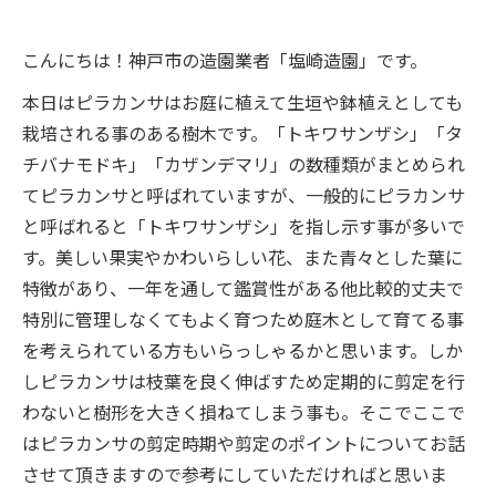
こんにちは！神戸市の造園業者「塩崎造園」です。
本日はピラカンサはお庭に植えて生垣や鉢植えとしても
栽培される事のある樹木です。「トキワサンザシ」「タ
チバナモドキ」「カザンデマリ」の数種類がまとめられ
てピラカンサと呼ばれていますが、一般的にピラカンサ
と呼ばれると「トキワサンザシ」を指し示す事が多いで
す。美しい果実やかわいらしい花、また青々とした葉に
特徴があり、一年を通して鑑賞性がある他比較的丈夫で
特別に管理しなくてもよく育つため庭木として育てる事
を考えられている方もいらっしゃるかと思います。しか
しピラカンサは枝葉を良く伸ばすため定期的に剪定を行
わないと樹形を大きく損ねてしまう事も。そこでここで
はピラカンサの剪定時期や剪定のポイントについてお話
させて頂きますので参考にしていただければと思いま