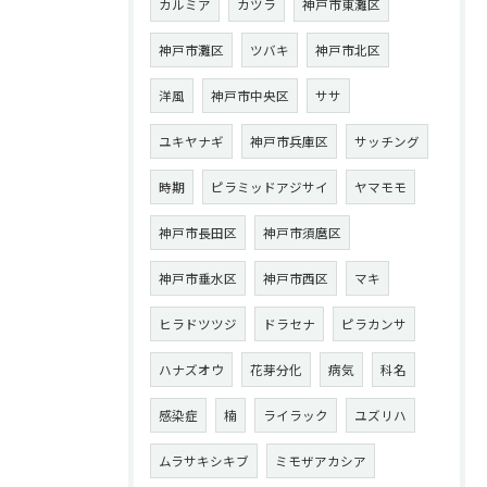
カルミア
カツラ
神戸市東灘区
神戸市灘区
ツバキ
神戸市北区
洋風
神戸市中央区
ササ
ユキヤナギ
神戸市兵庫区
サッチング
時期
ピラミッドアジサイ
ヤマモモ
神戸市長田区
神戸市須麿区
神戸市垂水区
神戸市西区
マキ
ヒラドツツジ
ドラセナ
ピラカンサ
ハナズオウ
花芽分化
病気
科名
感染症
楠
ライラック
ユズリハ
ムラサキシキブ
ミモザアカシア