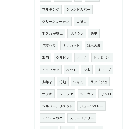
マルチング
グランドカバー
グリーンカーテン
目隠し
手入れが簡単
ギボウシ
防犯
見積もり
ナナカマド
雑木の庭
季節
クラピア
アーチ
トサミズキ
ドッグラン
ペット
枕木
オリーブ
多年草
竹垣
シキミ
サンゴジュ
サツキ
シモツケ
シラカシ
ザクロ
シルバープリペット
ジューンベリー
チンチョウゲ
スモークツリー