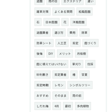
造園
雨の日
エクステリア
違い
雑草対策
よくある質問
和風庭園
石
日本庭園
花
洋風庭園
造園業者
選び方
費用
除草
防草シート
人工芝
剪定
庭づくり
後悔
DIY
メリット
月桂樹
庭に植えてはいけない
草刈り
伐採
砂利敷き
剪定業者
椿
甘夏
剪定時期
レモン
シンボルツリー
おすすめ
そのまま
雨の前
しだれ梅
4月
最初
多肉植物