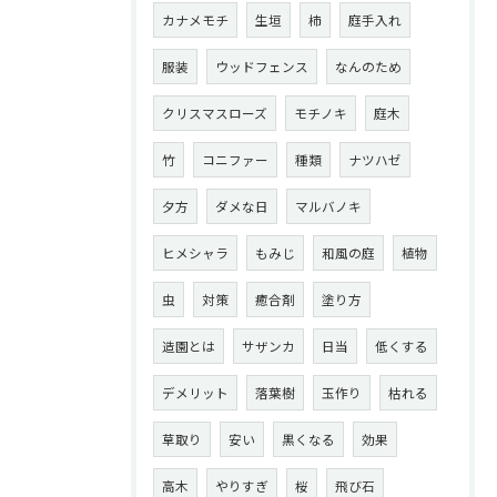
カナメモチ
生垣
柿
庭手入れ
服装
ウッドフェンス
なんのため
クリスマスローズ
モチノキ
庭木
竹
コニファー
種類
ナツハゼ
夕方
ダメな日
マルバノキ
ヒメシャラ
もみじ
和風の庭
植物
虫
対策
癒合剤
塗り方
造園とは
サザンカ
日当
低くする
デメリット
落葉樹
玉作り
枯れる
草取り
安い
黒くなる
効果
高木
やりすぎ
桜
飛び石