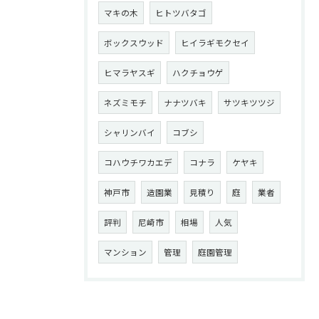
マキの木
ヒトツバタゴ
ボックスウッド
ヒイラギモクセイ
ヒマラヤスギ
ハクチョウゲ
ネズミモチ
ナナツバキ
サツキツツジ
シャリンバイ
コブシ
コハウチワカエデ
コナラ
ケヤキ
神戸市
造園業
見積り
庭
業者
評判
尼崎市
相場
人気
マンション
管理
庭園管理