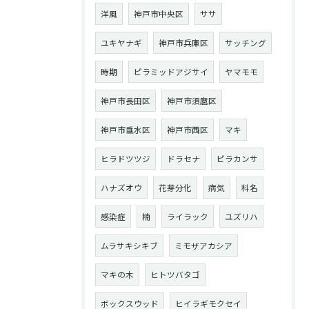
洋風
神戸市中央区
ササ
ユキヤナギ
神戸市兵庫区
サッチング
時期
ピラミッドアジサイ
ヤマモモ
神戸市長田区
神戸市須麿区
神戸市垂水区
神戸市西区
マキ
ヒラドツツジ
ドラセナ
ピラカンサ
ハナズオウ
花芽分化
病気
科名
感染症
楠
ライラック
ユズリハ
ムラサキシキブ
ミモザアカシア
マキの木
ヒトツバタゴ
ボックスウッド
ヒイラギモクセイ