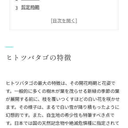
剪定時期
適期：5月下旬～6月
その他時期
剪定のポイント
自然な樹形を尊重する
強剪定は避ける
ヒトツバタゴの特徴
若木の剪定
成木の剪定
適切な剪定でヒトツバタゴの美しさを末永く
ヒトツバタゴの最大の特徴は、その開花時期と花姿で
す。一般的に多くの樹木が葉を茂らせる新緑の季節の葉
が展開する前に、枝を覆いつくすほどの白い花を咲かせ
ます。その様子は、まるで白い雪が降り積もったように
幻想的です。また、自生地の希少性も特筆すべき点で
す。日本では国の天然記念物や絶滅危惧種に指定されて