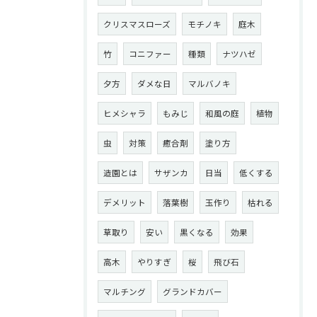
クリスマスローズ
モチノキ
庭木
竹
コニファー
種類
ナツハゼ
夕方
ダメな日
マルバノキ
ヒメシャラ
もみじ
和風の庭
植物
虫
対策
癒合剤
塗り方
造園とは
サザンカ
日当
低くする
デメリット
落葉樹
玉作り
枯れる
草取り
安い
黒くなる
効果
高木
やりすぎ
桜
飛び石
マルチング
グランドカバー