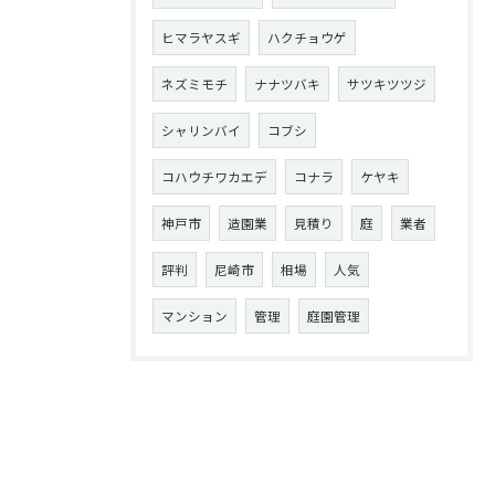
ヒマラヤスギ
ハクチョウゲ
ネズミモチ
ナナツバキ
サツキツツジ
シャリンバイ
コブシ
コハウチワカエデ
コナラ
ケヤキ
神戸市
造園業
見積り
庭
業者
評判
尼崎市
相場
人気
マンション
管理
庭園管理