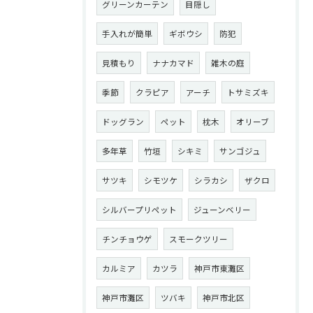
グリーンカーテン
目隠し
手入れが簡単
ギボウシ
防犯
見積もり
ナナカマド
雑木の庭
季節
クラピア
アーチ
トサミズキ
ドッグラン
ペット
枕木
オリーブ
多年草
竹垣
シキミ
サンゴジュ
サツキ
シモツケ
シラカシ
ザクロ
シルバープリペット
ジューンベリー
チンチョウゲ
スモークツリー
カルミア
カツラ
神戸市東灘区
神戸市灘区
ツバキ
神戸市北区