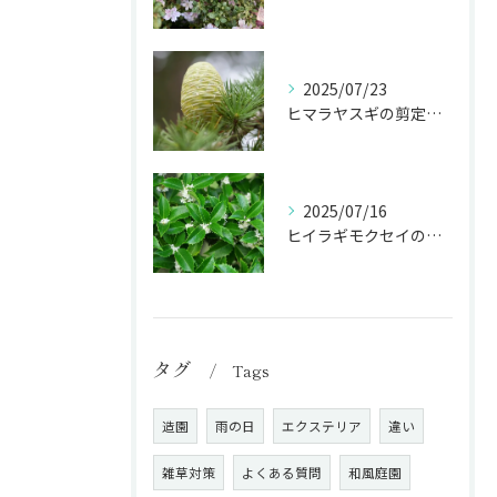
2025/07/23
ヒマラヤスギの剪定で庭のシンボルを魅力的に！
2025/07/16
ヒイラギモクセイの剪定で生垣･庭木を美しく保つ秘訣！
タグ
Tags
造園
雨の日
エクステリア
違い
雑草対策
よくある質問
和風庭園