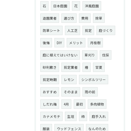
石
日本庭園
花
洋風庭園
造園業者
選び方
費用
除草
防草シート
人工芝
剪定
庭づくり
後悔
DIY
メリット
月桂樹
庭に植えてはいけない
草刈り
伐採
砂利敷き
剪定業者
椿
甘夏
剪定時期
レモン
シンボルツリー
おすすめ
そのまま
雨の前
しだれ梅
4月
最初
多肉植物
カナメモチ
生垣
柿
庭手入れ
服装
ウッドフェンス
なんのため