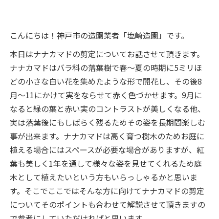
こんにちは！神戸市の造園業者「塩崎造園」です。
本日はナナカマドの剪定についてお話させて頂きます。
ナナカマドはバラ科の落葉樹で春～夏の時期に5ミリほ
どの小さな白い花を集めたような形で開花し、その後8
月～11にかけて実をならせて赤く色づかせます。9月に
なると緑の葉と赤い実のコントラストが美しくなる他、
実は落葉後にもしばらく残るためその姿を長期間楽しむ
事が出来ます。ナナカマドは高く育つ樹木のためお庭に
植える場合にはスペースが必要な場合がありますが、紅
葉も美しく1年を通して様々な姿を見せてくれるため庭
木として植えたいという方もいらっしゃるかと思いま
す。そこでここではそんな方に向けてナナカマドの剪定
についてそのポイントも合わせて解説させて頂きますの
で参考にしていただければと思います。