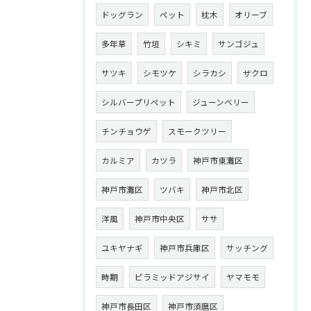
ドッグラン
ペット
枕木
オリーブ
多年草
竹垣
シキミ
サンゴジュ
サツキ
シモツケ
シラカシ
ザクロ
シルバープリペット
ジューンベリー
チンチョウゲ
スモークツリー
カルミア
カツラ
神戸市東灘区
神戸市灘区
ツバキ
神戸市北区
洋風
神戸市中央区
ササ
ユキヤナギ
神戸市兵庫区
サッチング
時期
ピラミッドアジサイ
ヤマモモ
神戸市長田区
神戸市須麿区