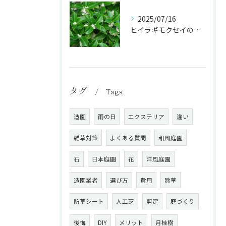
2025/07/16
ヒイラギモクセイの剪定で生垣･庭木を美しく保つ秘訣！
タグ
Tags
造園
雨の日
エクステリア
違い
雑草対策
よくある質問
和風庭園
石
日本庭園
花
洋風庭園
造園業者
選び方
費用
除草
防草シート
人工芝
剪定
庭づくり
後悔
DIY
メリット
月桂樹