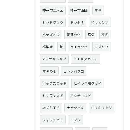
神戸市垂水区
神戸市西区
マキ
ヒラドツツジ
ドラセナ
ピラカンサ
ハナズオウ
花芽分化
病気
科名
感染症
楠
ライラック
ユズリハ
ムラサキシキブ
ミモザアカシア
マキの木
ヒトツバタゴ
ボックスウッド
ヒイラギモクセイ
ヒマラヤスギ
ハクチョウゲ
ネズミモチ
ナナツバキ
サツキツツジ
シャリンバイ
コブシ