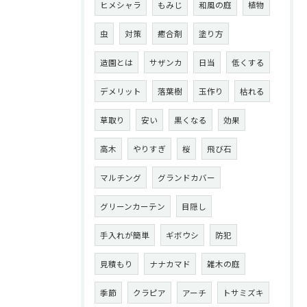
ヒメシャラ
もみじ
和風の庭
植物
虫
対策
癒合剤
塗り方
造園とは
サザンカ
日当
低くする
デメリット
落葉樹
玉作り
枯れる
草取り
安い
黒くなる
効果
高木
やりすぎ
桜
飛び石
マルチング
グランドカバー
グリーンカーテン
目隠し
手入れが簡単
ギボウシ
防犯
見積もり
ナナカマド
雑木の庭
季節
クラピア
アーチ
トサミズキ