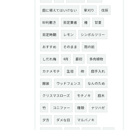
庭に植えてはいけない
草刈り
伐採
砂利敷き
剪定業者
椿
甘夏
剪定時期
レモン
シンボルツリー
おすすめ
そのまま
雨の前
しだれ梅
4月
最初
多肉植物
カナメモチ
生垣
柿
庭手入れ
服装
ウッドフェンス
なんのため
クリスマスローズ
モチノキ
庭木
竹
コニファー
種類
ナツハゼ
夕方
ダメな日
マルバノキ