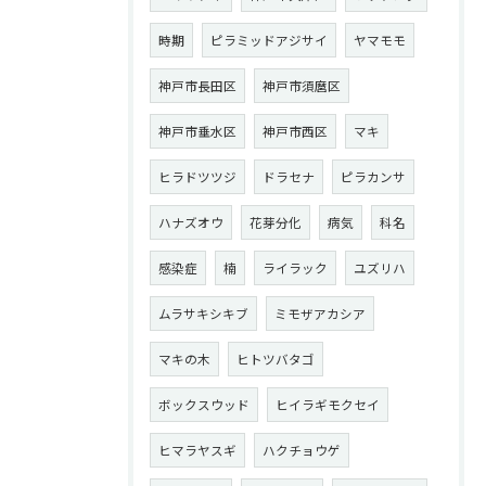
時期
ピラミッドアジサイ
ヤマモモ
神戸市長田区
神戸市須麿区
神戸市垂水区
神戸市西区
マキ
ヒラドツツジ
ドラセナ
ピラカンサ
ハナズオウ
花芽分化
病気
科名
感染症
楠
ライラック
ユズリハ
ムラサキシキブ
ミモザアカシア
マキの木
ヒトツバタゴ
ボックスウッド
ヒイラギモクセイ
ヒマラヤスギ
ハクチョウゲ