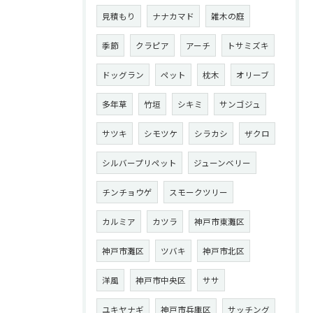
見積もり
ナナカマド
雑木の庭
季節
クラピア
アーチ
トサミズキ
ドッグラン
ペット
枕木
オリーブ
多年草
竹垣
シキミ
サンゴジュ
サツキ
シモツケ
シラカシ
ザクロ
シルバープリペット
ジューンベリー
チンチョウゲ
スモークツリー
カルミア
カツラ
神戸市東灘区
神戸市灘区
ツバキ
神戸市北区
洋風
神戸市中央区
ササ
ユキヤナギ
神戸市兵庫区
サッチング