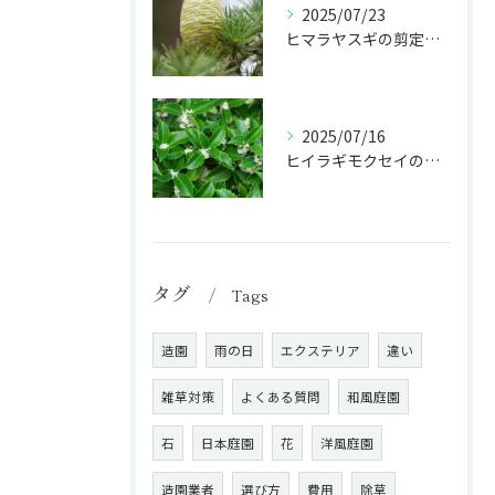
2025/07/23
ヒマラヤスギの剪定で庭のシンボルを魅力的に！
2025/07/16
ヒイラギモクセイの剪定で生垣･庭木を美しく保つ秘訣！
タグ
Tags
造園
雨の日
エクステリア
違い
雑草対策
よくある質問
和風庭園
石
日本庭園
花
洋風庭園
造園業者
選び方
費用
除草