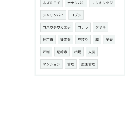
ネズミモチ
ナナツバキ
サツキツツジ
シャリンバイ
コブシ
コハウチワカエデ
コナラ
ケヤキ
神戸市
造園業
見積り
庭
業者
評判
尼崎市
相場
人気
マンション
管理
庭園管理