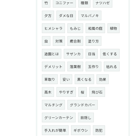
竹
コニファー
種類
ナツハゼ
夕方
ダメな日
マルバノキ
ヒメシャラ
もみじ
和風の庭
植物
虫
対策
癒合剤
塗り方
造園とは
サザンカ
日当
低くする
デメリット
落葉樹
玉作り
枯れる
草取り
安い
黒くなる
効果
高木
やりすぎ
桜
飛び石
マルチング
グランドカバー
グリーンカーテン
目隠し
手入れが簡単
ギボウシ
防犯