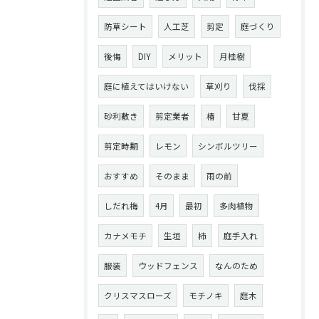
防草シート
人工芝
剪定
庭づくり
後悔
DIY
メリット
月桂樹
庭に植えてはいけない
草刈り
伐採
砂利敷き
剪定業者
椿
甘夏
剪定時期
レモン
シンボルツリー
おすすめ
そのまま
雨の前
しだれ梅
4月
最初
多肉植物
カナメモチ
生垣
柿
庭手入れ
服装
ウッドフェンス
なんのため
クリスマスローズ
モチノキ
庭木