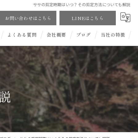
ササの剪定時期はいつ？その剪定方法についても解説
お問い合わせはこちら
LINEはこちら
よくある質問
会社概要
ブログ
当社の特徴
和風庭園
洋風庭園
説