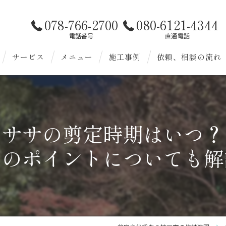
078-766-2700
080-6121-4344
電話番号
直通電話
サービス
メニュー
施工事例
依頼、相談の流れ
お客様へ
造園
様へ
剪定
ササの剪定時期はいつ？
伐採
そのポイントについても解
除草
植替
雑草対策